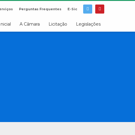
erviços
Perguntas Frequentes
E-Sic
Inicial
A Câmara
Licitação
Legislações