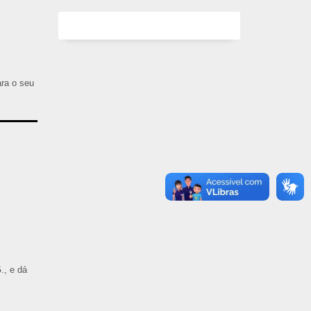
ara o seu
., e dá