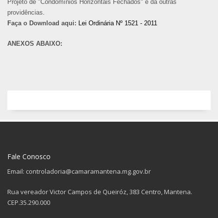
Projeto de "Condomínios Horizontais Fechados" e dá outras
providências.
Faça o Download aqui:
Lei Ordinária Nº 1521 - 2011
ANEXOS ABAIXO:
Fale Conosco
Email: controladoria@camaramantena.mg.gov.br
Rua vereador Victor Campos de Queiróz, 383 Centro, Mantena.
CEP.35.290.000