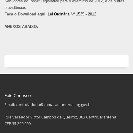
Servidores do Poder Legislativo para o exercício de 2012, e dá outras
providências.
Faça o Download aqui:
Lei Ordinária Nº 1535 - 2012
ANEXOS ABAIXO:
Fale Conosco
Email: controladoria@camaramantena.mg.gov.br
Rua vereador Victor Campos de Queiróz, 383 Centro, Mantena.
CEP.35.290.000