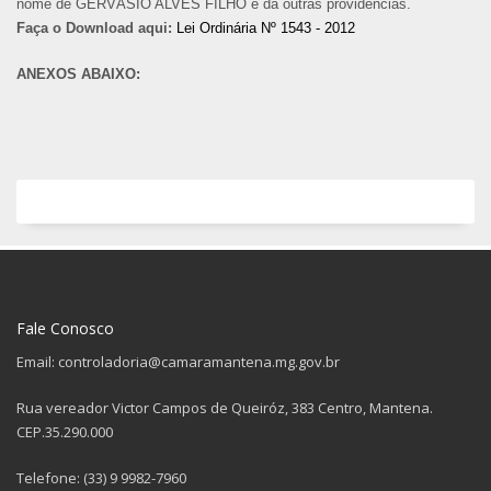
nome de GERVÁSIO ALVES FILHO e dá outras providências.
Faça o Download aqui:
Lei Ordinária Nº 1543 - 2012
ANEXOS ABAIXO:
Fale Conosco
Email: controladoria@camaramantena.mg.gov.br
Rua vereador Victor Campos de Queiróz, 383 Centro, Mantena.
CEP.35.290.000
Telefone: (33) 9 9982-7960