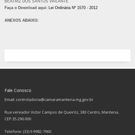
BEATRIZ DOS SANTOS VAILANTE.
Faça o Download aqui:
Lei Ordinária Nº 1570 - 2012
ANEXOS ABAIXO:
Fale Conosco
Email: controladoria@camaramantena.mg.gov.br
Rua vereador Victor Campos de Queiróz, 383 Centro, Mantena.
CEP.35.290.000
Telefone: (33) 9 9982-7960