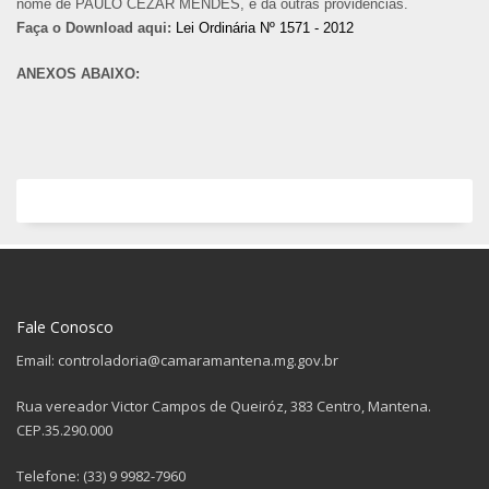
nome de PAULO CÉZAR MENDES, e dá outras providências.
Faça o Download aqui:
Lei Ordinária Nº 1571 - 2012
ANEXOS ABAIXO:
Fale Conosco
Email: controladoria@camaramantena.mg.gov.br
Rua vereador Victor Campos de Queiróz, 383 Centro, Mantena.
CEP.35.290.000
Telefone: (33) 9 9982-7960