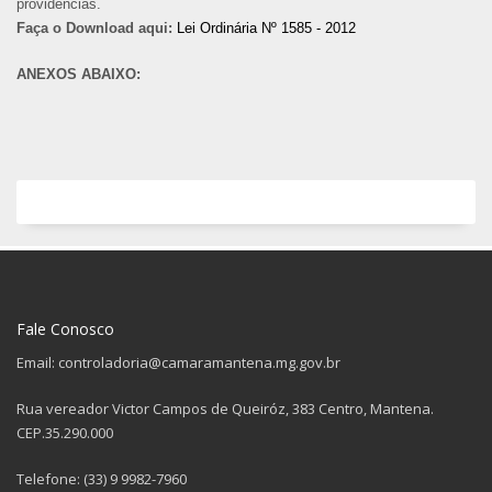
providências.
Faça o Download aqui:
Lei Ordinária Nº 1585 - 2012
ANEXOS ABAIXO:
Fale Conosco
Email: controladoria@camaramantena.mg.gov.br
Rua vereador Victor Campos de Queiróz, 383 Centro, Mantena.
CEP.35.290.000
Telefone: (33) 9 9982-7960