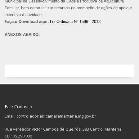
Municipal de Desenvolvimento da Cadeia Produtiva da Aquicultura
Familiar, bem como utilizar recursos na promoção de ações de apoio e
incentivo à atividade.
Faça o Download aqui:
Lei Ordinária Nº 1596 - 2013
ANEXOS ABAIXO:
Fale Conosco
Email: controladoria@camaramantena.mg.gov.br
Rua vereador Victor Campos de Queiróz, 383 Centro, Mantena.
CEP.35.290.000