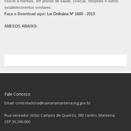
físicos e mentais, em postos de saúde, clínicas, hospitais e outros
estabelecimentos similares.
Faça o Download aqui:
Lei Ordinária Nº 1600 - 2013
ANEXOS ABAIXO:
Fale Conosco
Email: controladoria@camaramantena.mg.gov.br
Rua vereador Victor Campos de Queiróz, 383 Centro, Mantena.
CEP.35.290.000