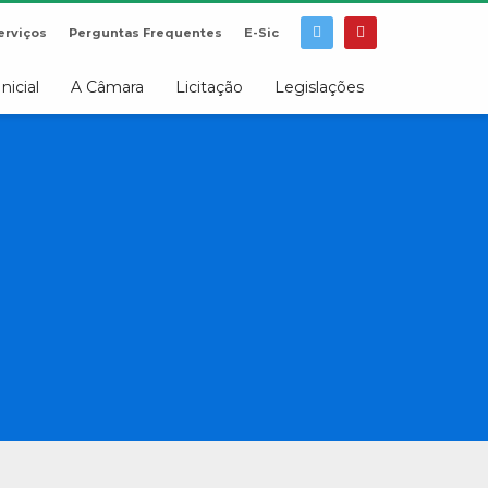
erviços
Perguntas Frequentes
E-Sic
Inicial
A Câmara
Licitação
Legislações