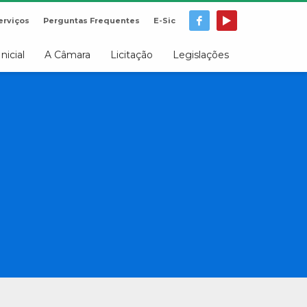
erviços
Perguntas Frequentes
E-Sic
Inicial
A Câmara
Licitação
Legislações