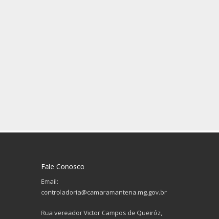
Fale Conosco
Email:
controladoria@camaramantena.mg.gov.br
Rua vereador Victor Campos de Queiróz,