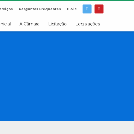
erviços
Perguntas Frequentes
E-Sic
Inicial
A Câmara
Licitação
Legislações