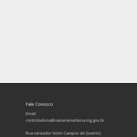
Fale Conosco
Email:
controladoria@camaramantena.mg.gov.br
Rua vereador Victor Campos de Queiróz,