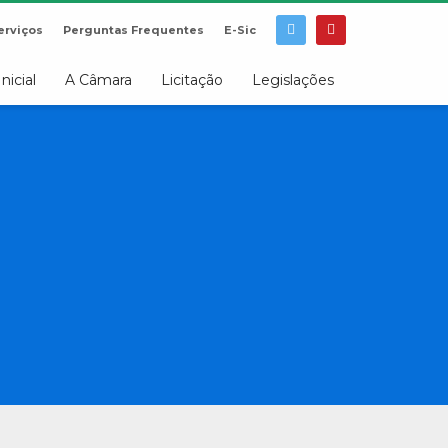
erviços
Perguntas Frequentes
E-Sic
Inicial
A Câmara
Licitação
Legislações