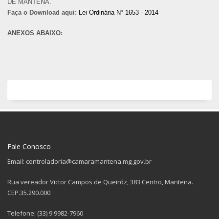
DE MANTENA.
Faça o Download aqui:
Lei Ordinária Nº 1653 - 2014
ANEXOS ABAIXO:
Fale Conosco
Email: controladoria@camaramantena.mg.gov.br
Rua vereador Victor Campos de Queiróz, 383 Centro, Mantena.
CEP.35.290.000
Telefone: (33) 9 9982-7960