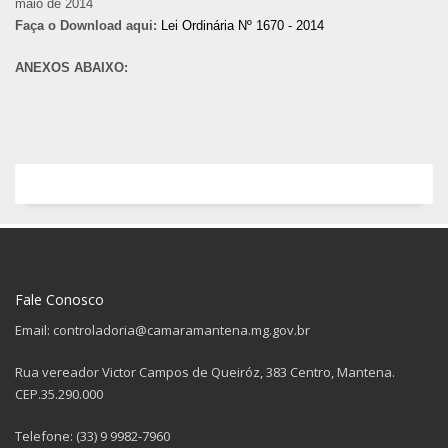
maio de 2014
Faça o Download aqui:
Lei Ordinária Nº 1670 - 2014
ANEXOS ABAIXO:
Fale Conosco
Email: controladoria@camaramantena.mg.gov.br
Rua vereador Victor Campos de Queiróz, 383 Centro, Mantena.
CEP.35.290.000
Telefone: (33) 9 9982-7960