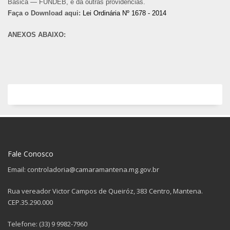
Básica — FUNDEB, e dá outras providências.
Faça o Download aqui:
Lei Ordinária Nº 1678 - 2014
ANEXOS ABAIXO:
Fale Conosco
Email: controladoria@camaramantena.mg.gov.br
Rua vereador Victor Campos de Queiróz, 383 Centro, Mantena.
CEP.35.290.000
Telefone: (33) 9 9982-7960