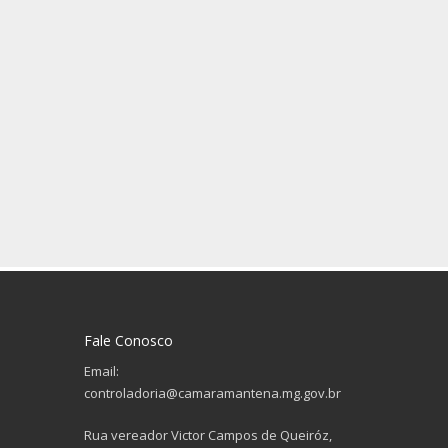
Fale Conosco
Email:
controladoria@camaramantena.mg.gov.br
Rua vereador Victor Campos de Queiróz,