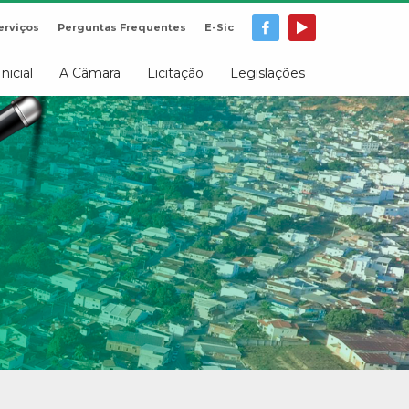
erviços
Perguntas Frequentes
E-Sic
Inicial
A Câmara
Licitação
Legislações