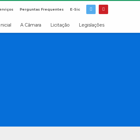
erviços
Perguntas Frequentes
E-Sic
Inicial
A Câmara
Licitação
Legislações