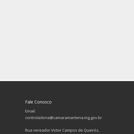
Fale Conosco
Email:
controladoria@camaramantena.mg.gov.br
Rua vereador Victor Campos de Queiróz,