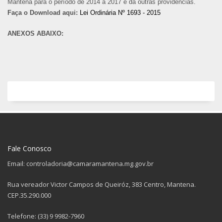
Mantena para o período de 2014 a 2017 e dá outras providencias.
Faça o Download aqui:
Lei Ordinária Nº 1693 - 2015
ANEXOS ABAIXO:
Fale Conosco
Email: controladoria@camaramantena.mg.gov.br
Rua vereador Victor Campos de Queiróz, 383 Centro, Mantena.
CEP.35.290.000
Telefone: (33) 9 9982-7960