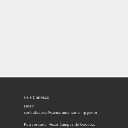
Fale Conosco
Email:
controladoria@camaramantena.mg.gov.br
Rua vereador Victor Campos de Queiróz,