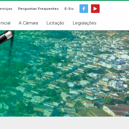
erviços
Perguntas Frequentes
E-Sic
Inicial
A Câmara
Licitação
Legislações