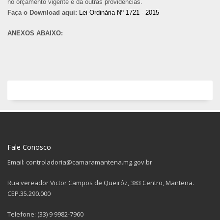
no orçamento vigente e dá outras providências.
Faça o Download aqui:
Lei Ordinária Nº 1721 - 2015
ANEXOS ABAIXO:
Fale Conosco
Email: controladoria@camaramantena.mg.gov.br
Rua vereador Victor Campos de Queiróz, 383 Centro, Mantena.
CEP.35.290.000
Telefone: (33) 9 9982-7960