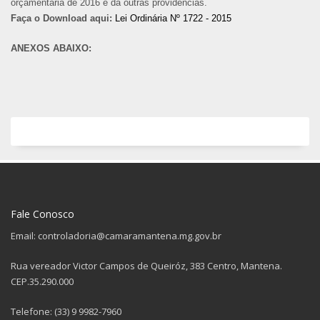
orçamentária de 2016 e dá outras providências.
Faça o Download aqui:
Lei Ordinária Nº 1722 - 2015
ANEXOS ABAIXO:
Fale Conosco
Email: controladoria@camaramantena.mg.gov.br
Rua vereador Victor Campos de Queiróz, 383 Centro, Mantena.
CEP.35.290.000
Telefone: (33) 9 9982-7960