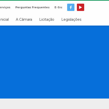
erviços
Perguntas Frequentes
E-Sic
Inicial
A Câmara
Licitação
Legislações