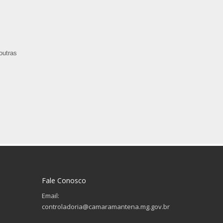
outras
Fale Conosco
Email:
controladoria@camaramantena.mg.gov.br