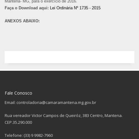
Mantena- MG, para o exercício de 2016.
Faça o Download aqui:
Lei Ordinária Nº 1735 - 2015
ANEXOS ABAIXO:
Fale Conosco
Email: controladoria@camaramantena.mg.gov.br
Rua vereador Victor Campos de Queiróz, 383 Centro, Mantena.
CEP.35.290.000
Telefone: (33) 9 9982-7960