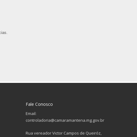
cias.
Fale Conosco
Email:
controladoria@camaramantena.mg.gov.br
Rua vereador Victor Campos de Queiróz,