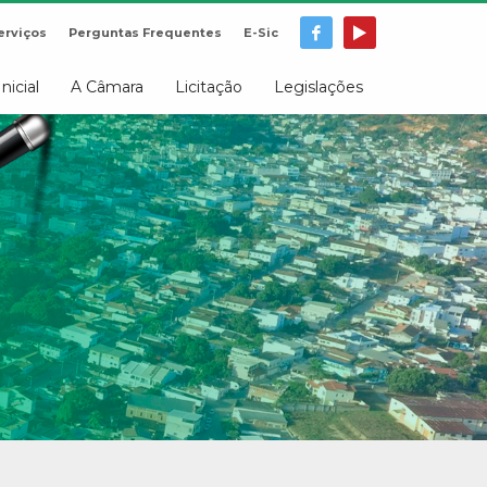
erviços
Perguntas Frequentes
E-Sic
Inicial
A Câmara
Licitação
Legislações