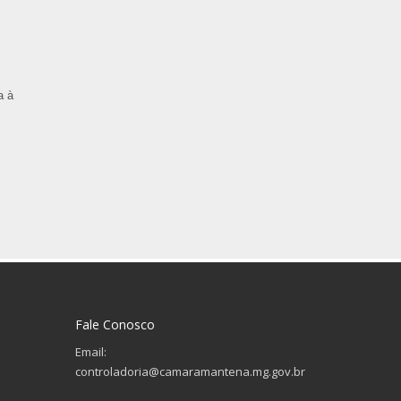
a à
Fale Conosco
Email:
controladoria@camaramantena.mg.gov.br