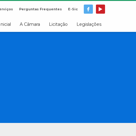
erviços
Perguntas Frequentes
E-Sic
Inicial
A Câmara
Licitação
Legislações