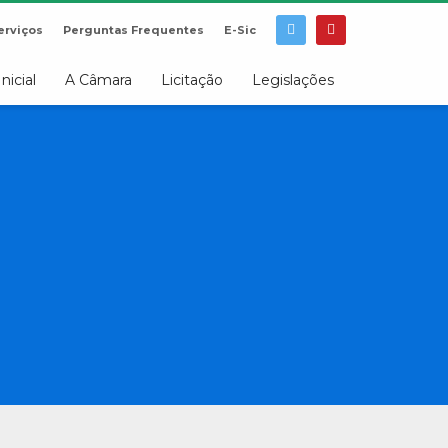
erviços
Perguntas Frequentes
E-Sic
Inicial
A Câmara
Licitação
Legislações