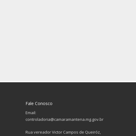
Fale Conosco
Email:
controladoria@camaramantena.mg.gov.br
Rua vereador Victor Campos de Queiróz,