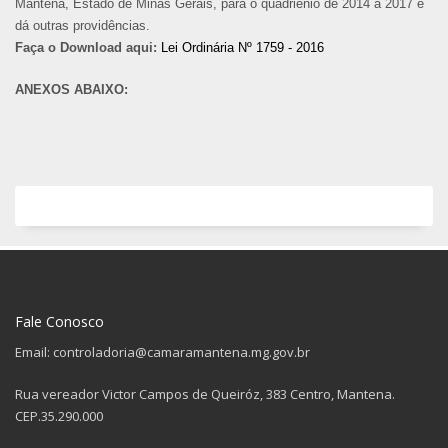
Mantena, Estado de Minas Gerais, para o quadriênio de 2014 a 2017 e
dá outras providências.
Faça o Download aqui:
Lei Ordinária Nº 1759 - 2016
ANEXOS ABAIXO:
Fale Conosco
Email: controladoria@camaramantena.mg.gov.br
Rua vereador Victor Campos de Queiróz, 383 Centro, Mantena.
CEP.35.290.000