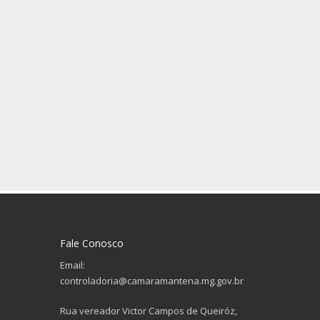
Fale Conosco
Email:
controladoria@camaramantena.mg.gov.br
Rua vereador Victor Campos de Queiróz,