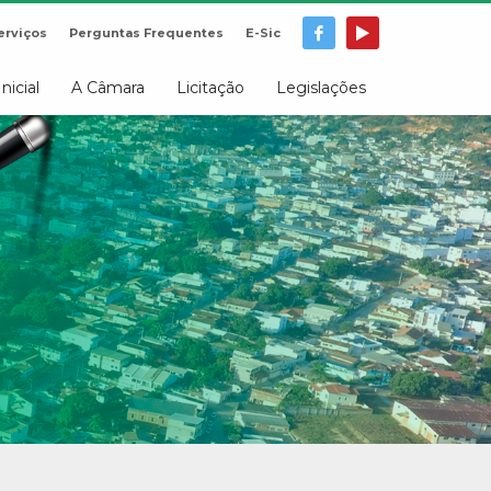
erviços
Perguntas Frequentes
E-Sic
Inicial
A Câmara
Licitação
Legislações