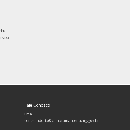
obre
ncias.
Fale Conosco
Email:
controladoria@camaramantena.mg.gov.br