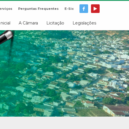
erviços
Perguntas Frequentes
E-Sic
Inicial
A Câmara
Licitação
Legislações