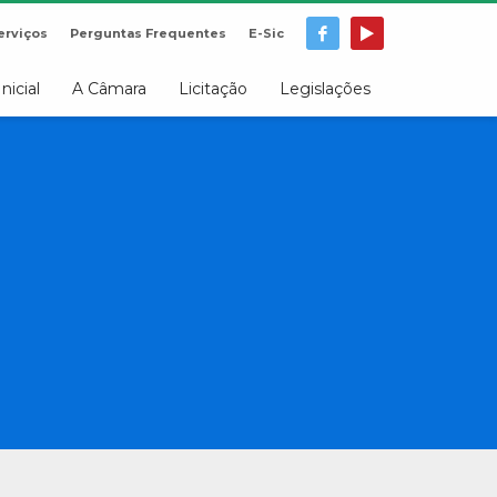
erviços
Perguntas Frequentes
E-Sic
Inicial
A Câmara
Licitação
Legislações