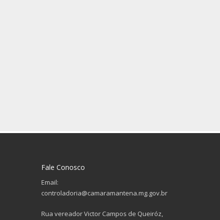
Fale Conosco
Email:
controladoria@camaramantena.mg.gov.br
Rua vereador Victor Campos de Queiróz,