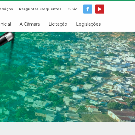
erviços
Perguntas Frequentes
E-Sic
Inicial
A Câmara
Licitação
Legislações