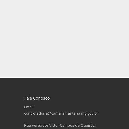
Fale Conosco
Email:
controladoria@camaramantena.mg.gov.br
Rua vereador Victor Campos de Queiróz,