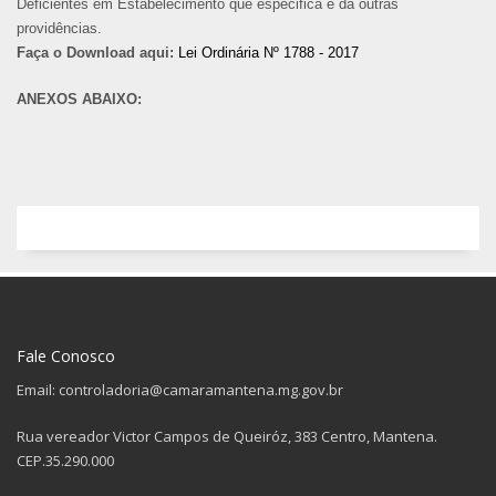
Deficientes em Estabelecimento que especifica e dá outras
providências.
Faça o Download aqui:
Lei Ordinária Nº 1788 - 2017
ANEXOS ABAIXO:
Fale Conosco
Email: controladoria@camaramantena.mg.gov.br
Rua vereador Victor Campos de Queiróz, 383 Centro, Mantena.
CEP.35.290.000