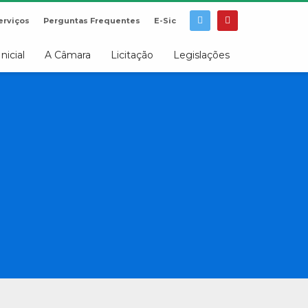
erviços
Perguntas Frequentes
E-Sic
Inicial
A Câmara
Licitação
Legislações