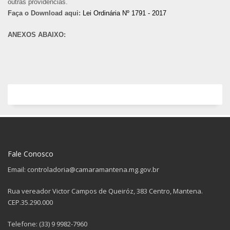
outras providências.
Faça o Download aqui:
Lei Ordinária Nº 1791 - 2017
ANEXOS ABAIXO:
Fale Conosco
Email: controladoria@camaramantena.mg.gov.br
Rua vereador Victor Campos de Queiróz, 383 Centro, Mantena.
CEP.35.290.000
Telefone: (33) 9 9982-7960