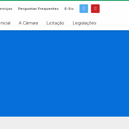
erviços
Perguntas Frequentes
E-Sic
Inicial
A Câmara
Licitação
Legislações