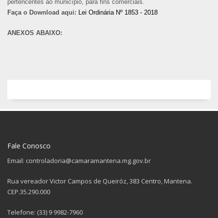
pertencentes ao município, para fins comerciais.
Faça o Download aqui:
Lei Ordinária Nº 1853 - 2018
ANEXOS ABAIXO:
Fale Conosco
Email: controladoria@camaramantena.mg.gov.br
Rua vereador Victor Campos de Queiróz, 383 Centro, Mantena.
CEP.35.290.000
Telefone: (33) 9 9982-7960