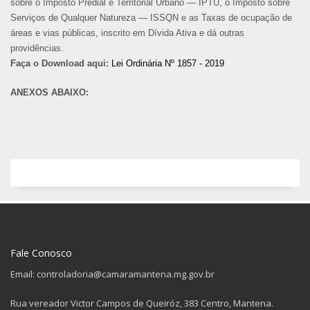
sobre o Imposto Predial e Territorial Urbano — IPTU, o Imposto sobre
Serviços de Qualquer Natureza — ISSQN e as Taxas de ocupação de
áreas e vias públicas, inscrito em Dívida Ativa e dá outras
providências.
Faça o Download aqui:
Lei Ordinária Nº 1857 - 2019
ANEXOS ABAIXO:
Fale Conosco
Email: controladoria@camaramantena.mg.gov.br
Rua vereador Victor Campos de Queiróz, 383 Centro, Mantena.