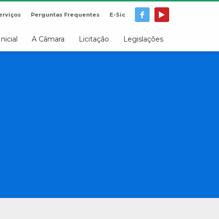
erviços
Perguntas Frequentes
E-Sic
Inicial
A Câmara
Licitação
Legislações