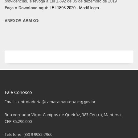
providencias, e revoga a Lei 1.892 de 05 de dezembro de 2019
Faça o Download aqui:
LEI 1896 2020 - Modif logra
ANEXOS ABAIXO:
Fale Conosco
Email: controladoria@camaramantena.mg.gov.br
Rua vereador Victor Campos de Queiróz, 383 Centro, Mantena.
CEP.35.290.000
Telefone: (33) 9 9982-7960