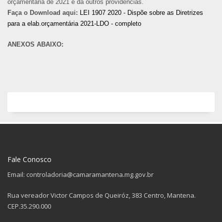
orçamentária de 2021 e dá outros providências.
Faça o Download aqui:
LEI 1907 2020 - Dispõe sobre as Diretrizes
para a elab.orçamentária 2021-LDO - completo
ANEXOS ABAIXO:
Fale Conosco
Email: controladoria@camaramantena.mg.gov.br
Rua vereador Victor Campos de Queiróz, 383 Centro, Mantena.
CEP.35.290.000