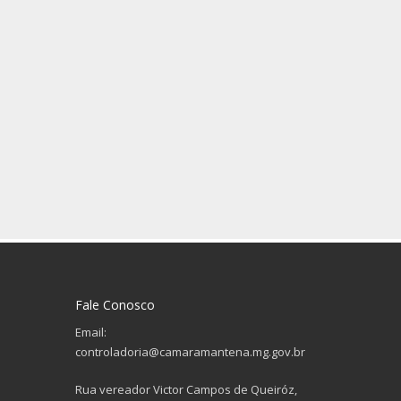
Fale Conosco
Email:
controladoria@camaramantena.mg.gov.br
Rua vereador Victor Campos de Queiróz,