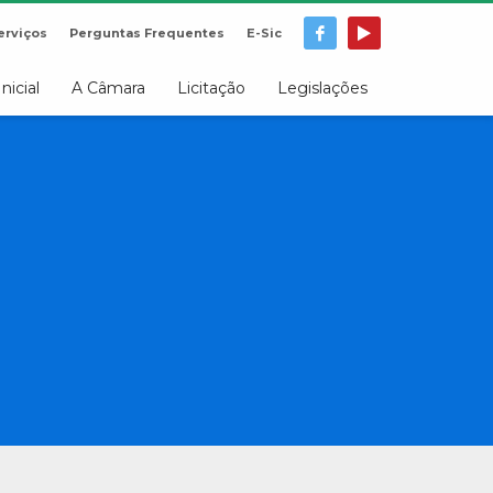
erviços
Perguntas Frequentes
E-Sic
Inicial
A Câmara
Licitação
Legislações