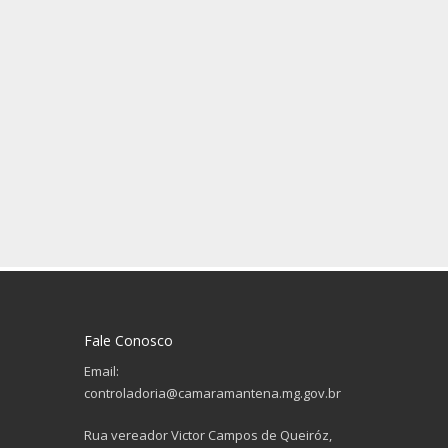
Fale Conosco
Email:
controladoria@camaramantena.mg.gov.br
Rua vereador Victor Campos de Queiróz,