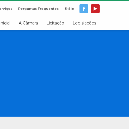
erviços
Perguntas Frequentes
E-Sic
Inicial
A Câmara
Licitação
Legislações