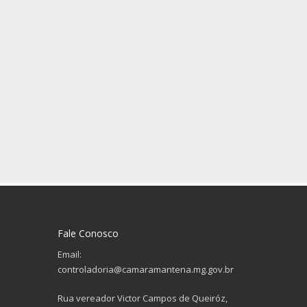
Fale Conosco
Email:
controladoria@camaramantena.mg.gov.br
Rua vereador Victor Campos de Queiróz,