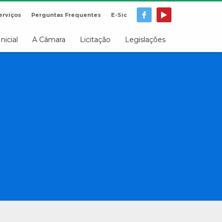
erviços
Perguntas Frequentes
E-Sic
Inicial
A Câmara
Licitação
Legislações