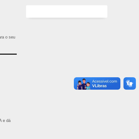
ara o seu
A e dá