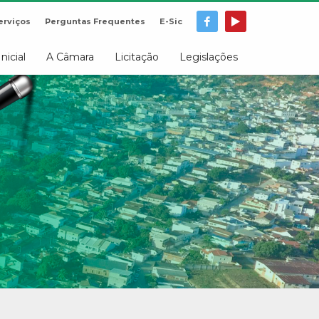
erviços
Perguntas Frequentes
E-Sic
Inicial
A Câmara
Licitação
Legislações