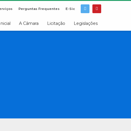
erviços
Perguntas Frequentes
E-Sic
Inicial
A Câmara
Licitação
Legislações