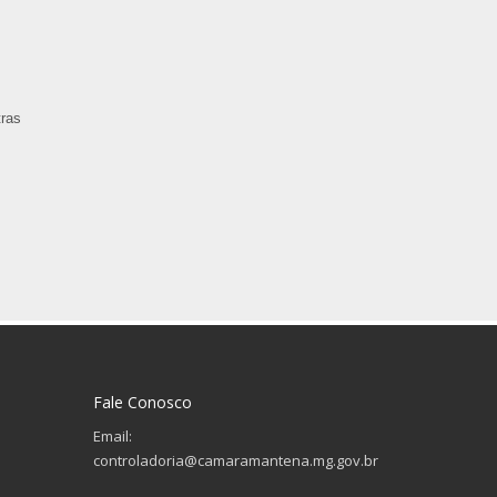
tras
Fale Conosco
Email:
controladoria@camaramantena.mg.gov.br