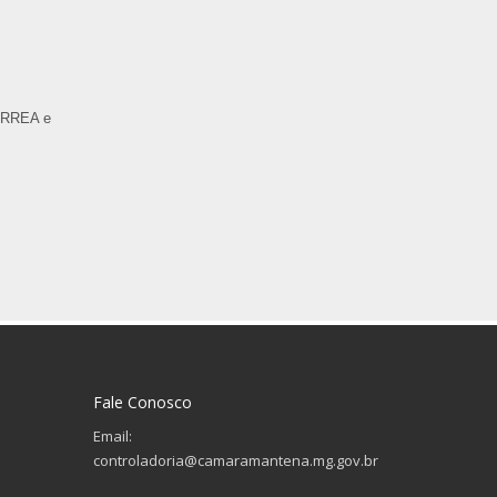
CORREA e
Fale Conosco
Email:
controladoria@camaramantena.mg.gov.br