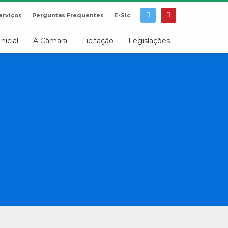
erviços
Perguntas Frequentes
E-Sic
Inicial
A Câmara
Licitação
Legislações