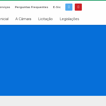
erviços
Perguntas Frequentes
E-Sic
Inicial
A Câmara
Licitação
Legislações