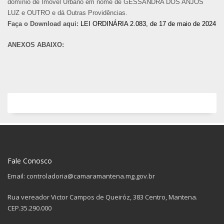
domínio de Imóvel Urbano em nome de GESSANDRA DOS ANJOS
LUZ e OUTRO e dá Outras Providências.
Faça o Download aqui:
LEI ORDINÁRIA 2.083, de 17 de maio de 2024
ANEXOS ABAIXO:
Fale Conosco
Email: controladoria@camaramantena.mg.gov.br
Rua vereador Victor Campos de Queiróz, 383 Centro, Mantena.
CEP.35.290.000