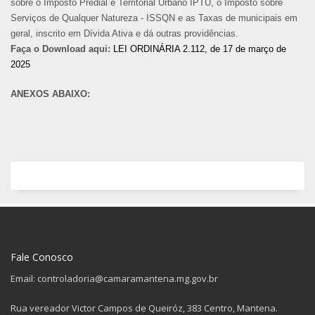
sobre o Imposto Predial e Territorial Urbano IPTU, o Imposto sobre
Serviços de Qualquer Natureza - ISSQN e as Taxas de municipais em
geral, inscrito em Dívida Ativa e dá outras providências.
Faça o Download aqui:
LEI ORDINÁRIA 2.112, de 17 de março de
2025
ANEXOS ABAIXO:
Fale Conosco
Email: controladoria@camaramantena.mg.gov.br
Rua vereador Victor Campos de Queiróz, 383 Centro, Mantena.